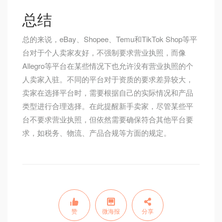
总结
总的来说，eBay、Shopee、Temu和TikTok Shop等平
台对于个人卖家友好，不强制要求营业执照，而像
Allegro等平台在某些情况下也允许没有营业执照的个
人卖家入驻。不同的平台对于资质的要求差异较大，
卖家在选择平台时，需要根据自己的实际情况和产品
类型进行合理选择。在此提醒新手卖家，尽管某些平
台不要求营业执照，但依然需要确保符合其他平台要
求，如税务、物流、产品合规等方面的规定。
赞
微海报
分享