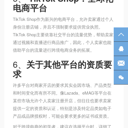
电商平台
TikTok Shop作为新兴的电商平台，允许卖家通过个人
身份注册店铺，并且不强制要求提供营业执照。
TikTok Shop主要依靠社交平台的流量优势，帮助卖家
TO
通过视频和直播进行商品推广，因此，个人卖家也能
Q
借助平台的流量进行跨境电商业务的拓展。
6、
关于其他平台的资质要
电
求
微
许多平台对商家开店的要求其实会因市场、产品类型
和时间变化而有所不同。像Lazada、eMAG等平台在
某些市场允许个人卖家注册开店，但往往也要求卖家
提供一定的资质和认证，特别是涉及特定品类如电子
产品或品牌授权时，可能会要求更多的证书或资质。
对于跨境电商的初学者，建议在选择平台时，详细了