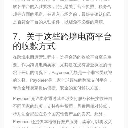
解各平台的入驻要求，特别是关于营业执照、税务合
规等方面的规定。在进入市场之前，最好先确认自己
是否符合平台的入驻条件，以避免不必要的麻烦。
7、关于这些跨境电商平台
的收款方式
在跨境电商运营过程中，选择合适的收款平台至关重
要。作为跨境电商卖家，尤其是在没有营业执照的情
况下开店的情况下，Payoneer无疑是一个非常受欢迎
的选择。Payoneer是一家全球领先的跨境支付平台，
专为全球卖家提供便捷、安全的支付解决方案。
Payoneer允许卖家通过其全球支付服务轻松接收来自
不同国家的款项，支持多种货币，且费用相对较低，
特别适合那些在多个国家销售产品的卖家。此外，
Payoneer还提供本地银行账户服务，卖家可以将收入