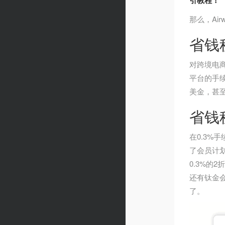
引教程！
那么，Ai
省钱
对跨境电商
平台的手
美金，甚
省钱
在0.3%
了会员计划
0.3%的
还有钛金会
了。