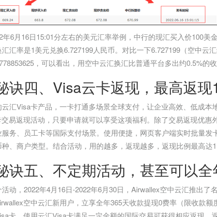
22年6月16日15:01分左右的美元汇率举例，中行的现汇买入价100美金是
汇汇率是1美元兑换6.727199人民币。对比一下6.727199（空中云
199778853625，可以看出，用空中云汇换汇比普通平台多出约0.5%的
秘诀四、Visa云卡返现，最高返现1
的云汇Visa卡产品，一卡打通多场景全球支付，让企业高效、低成
a卡交易返现活动，只要申请就可以享受这项福利。除了交易返现优惠外
业服务、员工卡等国际支付场景。使用便捷，网页客户端实时批量发
币种、商户类型。结合活动，用的越多，返现越多，返现比例最高达1.
秘诀五、不定期活动，甚至可以全
活动，2022年4月16日-2022年6月30日，Airwallex空中云汇
irwallex空中云汇新用户，立享全年365天收款提现0费率（限收款额
isa卡，使用云汇Visa卡满足一定金额的国际交易可获得相应返现，