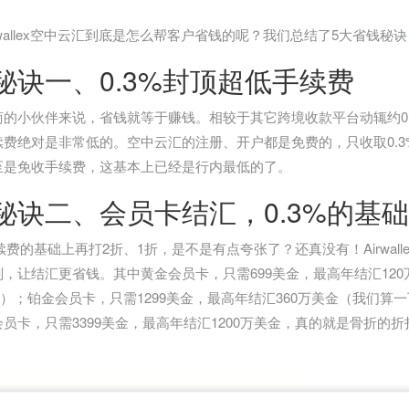
rwallex空中云汇到底是怎么帮客户省钱的呢？我们总结了5大省钱秘
秘诀一、0.3%封顶超低手续费
的小伙伴来说，省钱就等于赚钱。相较于其它跨境收款平台动辄约0.7%~1
续费绝对是非常低的。空中云汇的注册、开户都是免费的，只收取0.3
至是免收手续费，这基本上已经是行内最低的了。
秘诀二、会员卡结汇，0.3%的基
手续费的基础上再打2折、1折，是不是有点夸张了？还真没有！Airwa
，让结汇更省钱。其中黄金会员卡，只需699美金，最高年结汇120万
2折）；铂金会员卡，只需1299美金，最高年结汇360万美金（我们算一下，
员卡，只需3399美金，最高年结汇1200万美金，真的就是骨折