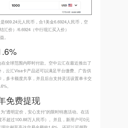
669.24元人民币，合1美金6.6924人民币，空
汇结汇价）/6.6924（中行现汇买入价）
收益。
.6%
本地在全球范围内即时付款。空中云汇在最近推出了
，云汇Visa卡产品还可以满足平台缴费、广告供
卡，多卡额度共享，并且后台支持灵活设置单卡交
6%。
年免费提现
推出了名为“透明定价，安心支付”的限时特惠活动。在活
度不超过100.88万人民币）。并且，新用户可0元
返现比例至高达交易金额的1.6%，还可以可领取