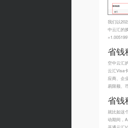
我们以20
中云汇的换
=1.005
省钱
空中云汇
云汇Vis
应商、企
易限额、
省钱
就比如这个
动期间，A
开通云汇V