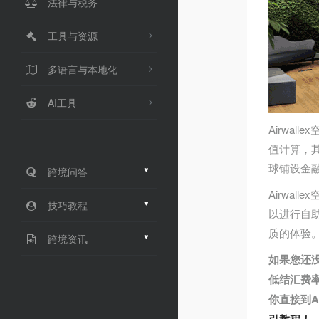
法律与税务
工具与资源
多语言与本地化
AI工具
Airwa
值计算，
球铺设金融
♥
跨境问答
Airwal
♥
技巧教程
以进行自
质的体验
♥
跨境资讯
如果您还没
低结汇费
你直接到A