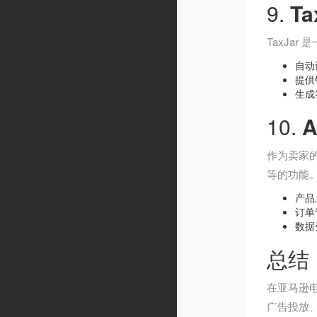
9.
Ta
TaxJa
自动
提供
生成
10.
A
作为卖家的
等的功能
产品
订单
数据
总结
在亚马逊
广告投放