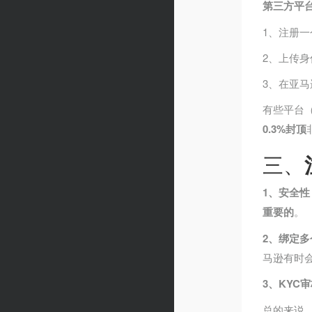
第三方平
1、注册一
2、上传
3、在亚
有些平台
0.3%封顶
三、
1、安全性
重要的
。
2、绑定多
马逊有时
3、KYC
总的来说