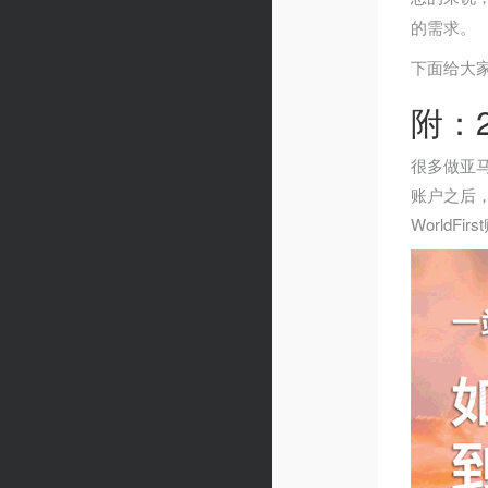
的需求。
下面给大
附：2
很多做亚
账户之后
WorldF