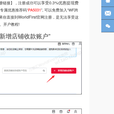
Q
享受0.3%优惠提现费
惠注册链接
】，注册成功可以
站专属优惠推荐码“
PA5031
”, 可以免费加入“WF跨
电
WorldFirst
果你直接到
官网注册，是无法享受这
证、开户教程!
微
“新增店铺收款账户”