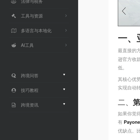
法律与税务
工具与资源
多语言与本地化
一、
AI工具
最直接的
逊官方收款
低。
♥
跨境问答
其核心优
实现自动
♥
技巧教程
二、
♥
跨境资讯
如果你觉
有
Payone
优缺点。比