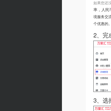
如果您还
率，人民
境服务交
个优惠的
2、完
3、选